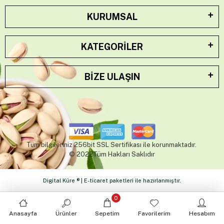
KURUMSAL
KATEGORILER
BIZE ULAŞIN
Tüm bilgileriniz 256bit SSL Sertifikası ile korunmaktadır.
© 2022Tüm Hakları Saklıdır
Digital Küre ® | E-ticaret paketleri ile hazırlanmıştır.
0
Anasayfa
Ürünler
Sepetim
Favorilerim
Hesabım