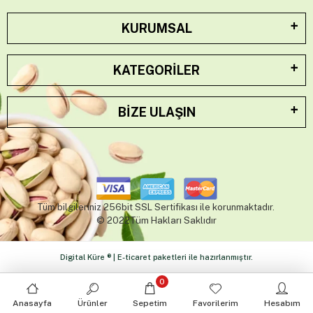
Antebim Gurme, yöresel lezzetleri modern dokunuşlarla
buluşturarak sizlere eşsiz bir gastronomi deneyimi sunar.
KURUMSAL
KATEGORILER
BIZE ULAŞIN
0
Anasayfa
Ürünler
Sepetim
Favorilerim
Hesabım