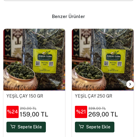
Saat 14:00’e kadar verilen siparişler aynı gün kargoya verilir. Saat
14:00’ten sonra verilen siparişler ertesi iş gününde kargoya
teslim edilir. Pazar günleri hariç, haftanın her günü Türkiye’nin dört
bir yanına kargo ile gönderim sağlanmaktadır. Ürünlerimiz, özenle
paketlenir ve tazeliği korunacak şekilde kargo sürecine hazırlanır.
Her aşamada müşteri memnuniyetini en üst düzeyde tutarak, hızlı
bir şekilde size ulaştırılır.
Benzer Ürünler