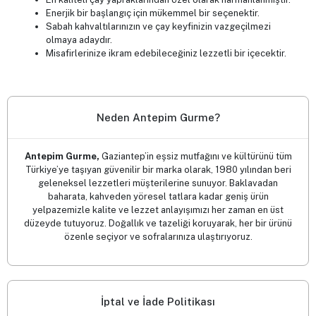
Antep yöresine özgü lezzetlerin en sevileni, Akbar Çayı 250
gr paketinde! Harmanlanmış en kaliteli çay yapraklarından üretilen
bu çay ile güne enerjik bir başlangıç yapabilirsiniz. Sabah
kahvaltılarınızın vazgeçilmezi, misafirlerinize ikram edebileceğiniz
lezzetli bir içecek. Hem sağlıklı hem de lezzetli bir seçenek
arıyorsanız, Akbar Çayı tam size göre!
Antep yöresine özgü Akbar Çayı 250 gr paketinde
sunulmaktadır.
En kaliteli çay yapraklarından özel olarak harmanlanmıştır.
Enerjik bir başlangıç için mükemmel bir seçenektir.
Sabah kahvaltılarınızın ve çay keyfinizin vazgeçilmezi
olmaya adaydır.
Misafirlerinize ikram edebileceğiniz lezzetli bir içecektir.
Neden Antepim Gurme?
Antepim Gurme,
Gaziantep’in eşsiz mutfağını ve kültürünü tüm
Türkiye’ye taşıyan güvenilir bir marka olarak, 1980 yılından beri