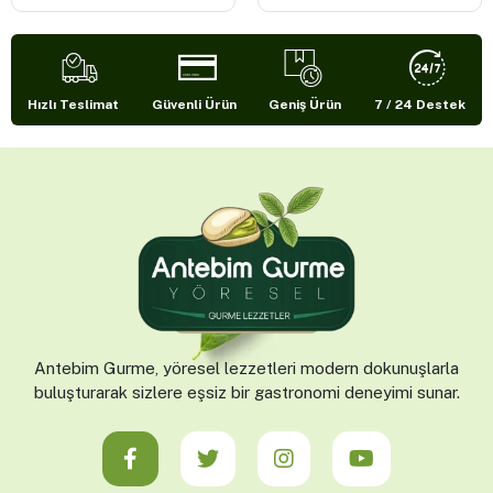
YEŞİL ÇAY 150 GR
YEŞİL ÇAY 250 GR
210,00 TL
339,00 TL
%24
%21
159,00 TL
269,00 TL
Sepete Ekle
Sepete Ekle
Hızlı Teslimat
Güvenli Ürün
Geniş Ürün
7 / 24 Destek