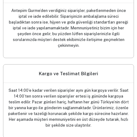
geleneksel lezzetleri müşterilerine sunuyor. Baklavadan
baharata, kahveden yöresel tatlara kadar geniş ürün
yelpazemizle kalite ve lezzet anlayışımızı her zaman en üst
düzeyde tutuyoruz. Doğallık ve tazeliği koruyarak, her bir ürünü
özenle seçiyor ve sofralarınıza ulaştırıyoruz.
İptal ve İade Politikası
Antepim Gurme’den verdiğiniz siparişler, paketlenmeden önce
iptal ve iade edilebilir. Siparişinizin ambalajlama süreci
başladıktan sonra ise, hijyen ve gıda güvenliği standartları gereği
iptal ve iade yapılamamaktadır. Memnuniyetiniz bizim için her
şeyden önce gelir, bu yüzden lütfen siparişlerinizle ilgili
sorularınızda müşteri destek ekibimizle iletişime geçmekten
çekinmeyin.
Kargo ve Teslimat Bilgileri