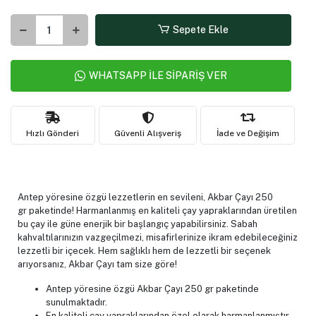
225,00 TL
%20
179,90 TL
indirim
1 KG
500 GR
250 GR
Sepete Ekle
WHATSAPP İLE SİPARİŞ VER
Hızlı Gönderi
Güvenli Alışveriş
İade ve Değişim