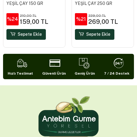
YEŞİL ÇAY 150 GR
YEŞİL ÇAY 250 GR
210,00 TL
339,00 TL
%24
%21
159,00 TL
269,00 TL
Sepete Ekle
Sepete Ekle
Hızlı Teslimat
Güvenli Ürün
Geniş Ürün
7 / 24 Destek