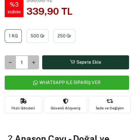
350,00 TL
%3
339,90 TL
indirim
1 KG
500 Gr
250 Gr
Sepete Ekle
WHATSAPP İLE SİPARİŞ VER
Hızlı Gönderi
Güvenli Alışveriş
İade ve Değişim
?
Anason Çayı - Doğal ve