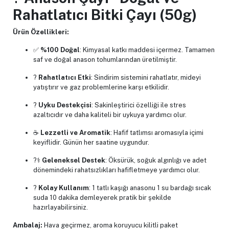
Rahatlatıcı Bitki Çayı (50g)
Ürün Özellikleri:
✅
%100 Doğal
: Kimyasal katkı maddesi içermez. Tamamen
saf ve doğal anason tohumlarından üretilmiştir.
?
Rahatlatıcı Etki
: Sindirim sistemini rahatlatır, mideyi
yatıştırır ve gaz problemlerine karşı etkilidir.
?
Uyku Destekçisi
: Sakinleştirici özelliği ile stres
azaltıcıdır ve daha kaliteli bir uykuya yardımcı olur.
☕
Lezzetli ve Aromatik
: Hafif tatlımsı aromasıyla içimi
keyiflidir. Günün her saatine uygundur.
?‍⚕️
Geleneksel Destek
: Öksürük, soğuk algınlığı ve adet
dönemindeki rahatsızlıkları hafifletmeye yardımcı olur.
?
Kolay Kullanım
: 1 tatlı kaşığı anasonu 1 su bardağı sıcak
suda 10 dakika demleyerek pratik bir şekilde
hazırlayabilirsiniz.
Ambalaj:
Hava geçirmez, aroma koruyucu kilitli paket