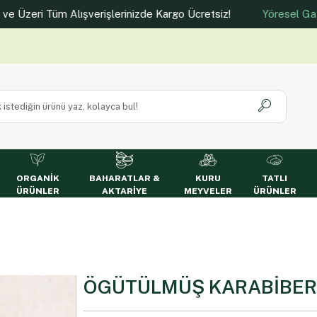
 Tüm Alışverişlerinizde Kargo Ücretsiz!
Yöresel Gaziantep G
ORGANİK
BAHARATLAR &
KURU
TATLI
ÜRÜNLER
AKTARİYE
MEYVELER
ÜRÜNLER
ÖGÜTÜLMÜŞ KARABİBER 