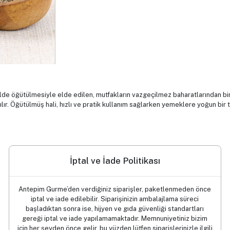
ilde öğütülmesiyle elde edilen, mutfakların vazgeçilmez baharatlarından biri
ılır. Öğütülmüş hali, hızlı ve pratik kullanım sağlarken yemeklere yoğun bir t
İptal ve İade Politikası
Antepim Gurme’den verdiğiniz siparişler, paketlenmeden önce
iptal ve iade edilebilir. Siparişinizin ambalajlama süreci
başladıktan sonra ise, hijyen ve gıda güvenliği standartları
gereği iptal ve iade yapılamamaktadır. Memnuniyetiniz bizim
için her şeyden önce gelir, bu yüzden lütfen siparişlerinizle ilgili