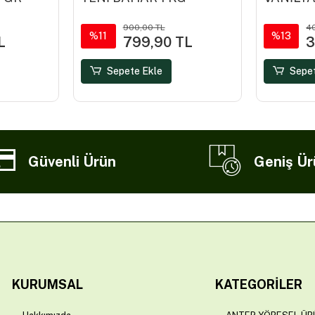
900,00 TL
4
%11
%13
L
799,90 TL
3
Sepete Ekle
Sepe
Güvenli Ürün
Geniş Ür
KURUMSAL
KATEGORILER