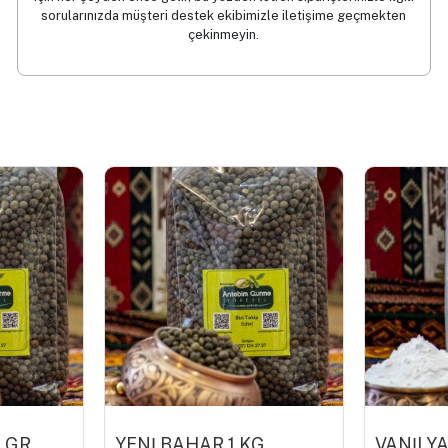
sorularınızda müşteri destek ekibimizle iletişime geçmekten
çekinmeyin.
 GR
YENİ BAHAR 1 KG
VANİLYA