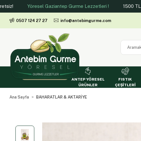
Yöresel Gaziantep Gurme Lezzetleri !
1500 TL ve Üzeri
0507 124 27 27
info@antebimgurme.com
ANTEP YÖRESEL
FISTIK
ÜRÜNLER
ÇEŞİTLERİ
Ana Sayfa
BAHARATLAR & AKTARİYE