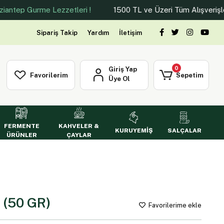
urme Lezzetleri !
1500 TL ve Üzeri Tüm Alışverişlerinizde 
Sipariş Takip
Yardım
İletişim
0
Giriş Yap
Favorilerim
Sepetim
Üye Ol
FERMENTE
KAHVELER &
KURUYEMİŞ
SALÇALAR
ÜRÜNLER
ÇAYLAR
(50 GR)
Favorilerime ekle