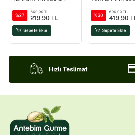
300,00 TL
600,00 TL
%27
%30
219,90 TL
419,90 T
Sepete Ekle
Sepete Ekle
Hızlı Teslimat