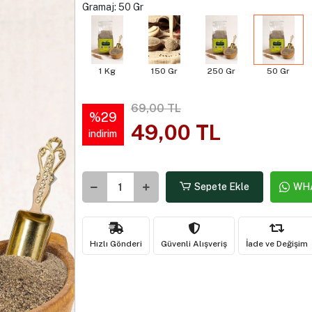
Gramaj: 50 Gr
1 Kg
150 Gr
250 Gr
50 Gr
69,00 TL
%29
49,00 TL
indirim
Sepete Ekle
WHA
Hızlı Gönderi
Güvenli Alışveriş
İade ve Değişim