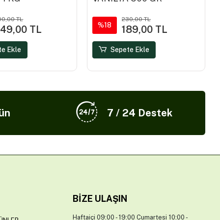
00,00 TL
230,00 TL
%18
49,00 TL
189,00 TL
te Ekle
Sepete Ekle
ün
7 / 24 Destek
BIZE ULAŞIN
Haftaiçi 09:00 - 19:00 Cumartesi 10:00 -