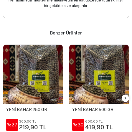
Her aşamada müşteri memnuniyetini en üst düzeyde tutarak, hızlı
bir şekilde size ulaştırılır.
Benzer Ürünler
YENİ BAHAR 250 GR
YENİ BAHAR 500 GR
300,00 TL
600,00 TL
%27
%30
219,90 TL
419,90 TL