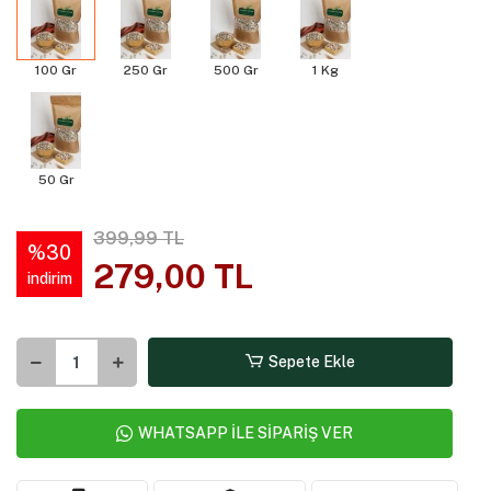
100 Gr
250 Gr
500 Gr
1 Kg
50 Gr
399,99 TL
%30
279,00 TL
indirim
Sepete Ekle
WHATSAPP İLE SİPARİŞ VER