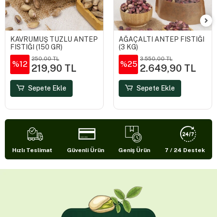
KAVRUMUŞ TUZLU ANTEP
AĞAÇALTI ANTEP FISTIĞI
FISTIĞI (150 GR)
(3 KG)
250,00 TL
3.550,00 TL
%12
%25
219,90 TL
2.649,90 TL
Sepete Ekle
Sepete Ekle
Hızlı Teslimat
Güvenli Ürün
Geniş Ürün
7 / 24 Destek