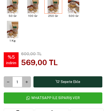
50 Gr
100 Gr
250 Gr
500 Gr
1 Kg
600,00 TL
%5
569,00 TL
indirim
Sepete Ekle
WHATSAPP İLE SİPARİŞ VER