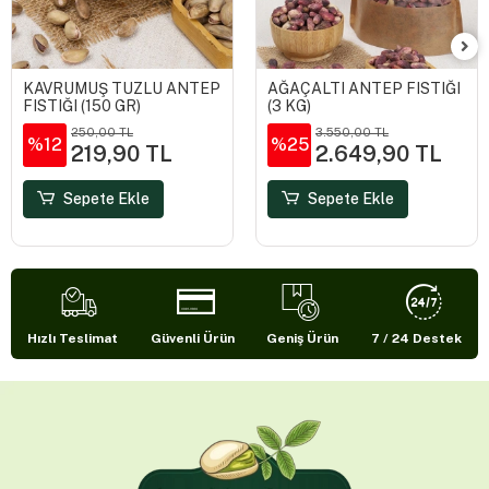
KAVRUMUŞ TUZLU ANTEP
AĞAÇALTI ANTEP FISTIĞI
FISTIĞI (150 GR)
(3 KG)
250,00 TL
3.550,00 TL
%12
%25
219,90 TL
2.649,90 TL
Sepete Ekle
Sepete Ekle
Hızlı Teslimat
Güvenli Ürün
Geniş Ürün
7 / 24 Destek